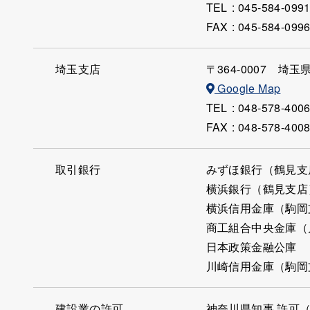
TEL
:
045-584-099
FAX
: 045-584-099
埼玉支店
〒364-0007
埼玉県
Google Map
TEL
:
048-578-400
FAX
: 048-578-400
取引銀行
みずほ銀行（鶴見支
横浜銀行（鶴見支店
横浜信用金庫（駒岡
商工組合中央金庫（
日本政策金融公庫
川崎信用金庫（駒岡
建設業の許可
神奈川県知事 許可（般‐