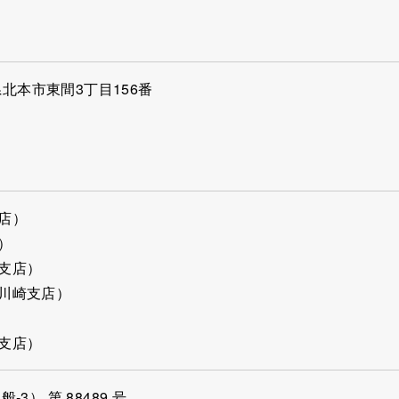
1
6
北本市東間3丁目156番
6
8
店）
）
支店）
川崎支店）
支店）
3） 第 88489 号