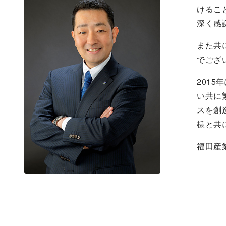
けるこ
深く感
また共
でござ
201
い共に
スを創
様と共
福田産