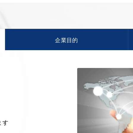
企業目的
ます